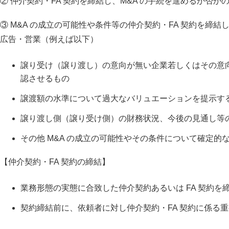
② 仲介契約・FA 契約を締結し、M&A の手続を進めるか
③ M&A の成立の可能性や条件等の仲介契約・FA 契約を
広告・営業（例えば以下）
譲り受け（譲り渡し）の意向が無い企業若しくはその意
認させるもの
譲渡額の水準について過大なバリュエーションを提示す
譲り渡し側（譲り受け側）の財務状況、今後の見通し等
その他 M&A の成立の可能性やその条件について確定的
【仲介契約・FA 契約の締結】
業務形態の実態に合致した仲介契約あるいは FA 契約を
契約締結前に、依頼者に対し仲介契約・FA 契約に係る重