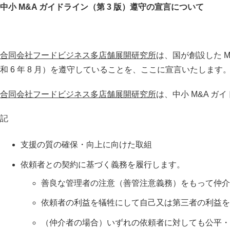
中小 M&A ガイドライン（第 3 版）遵守の宣言について
合同会社フードビジネス多店舗展開研究所
は、国が創設した M
和 6 年 8 月）を遵守していることを、ここに宣言いたします
合同会社フードビジネス多店舗展開研究所
は、中小 M&A 
記
支援の質の確保・向上に向けた取組
依頼者との契約に基づく義務を履行します。
善良な管理者の注意（善管注意義務）をもって仲介業
依頼者の利益を犠牲にして自己又は第三者の利益を
（仲介者の場合）いずれの依頼者に対しても公平・