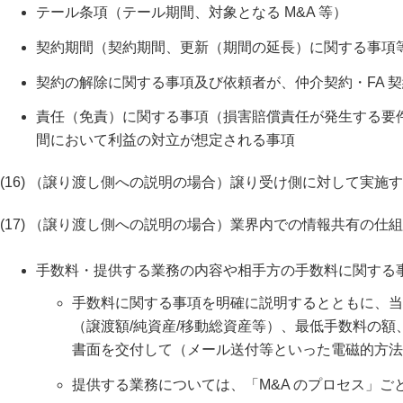
テール条項（テール期間、対象となる M&A 等）
契約期間（契約期間、更新（期間の延長）に関する事項
契約の解除に関する事項及び依頼者が、仲介契約・FA 
責任（免責）に関する事項（損害賠償責任が発生する要件、
間において利益の対立が想定される事項
(16) （譲り渡し側への説明の場合）譲り受け側に対して実
(17) （譲り渡し側への説明の場合）業界内での情報共有の
手数料・提供する業務の内容や相手方の手数料に関する
手数料に関する事項を明確に説明するとともに、当
（譲渡額/純資産/移動総資産等）、最低手数料の額
書面を交付して（メール送付等といった電磁的方法
提供する業務については、「M&A のプロセス」