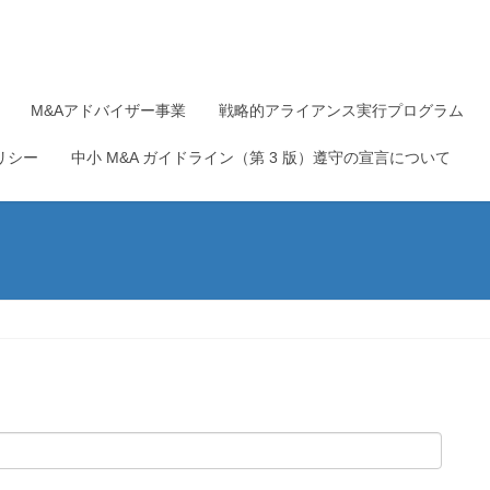
M&Aアドバイザー事業
戦略的アライアンス実行プログラム
リシー
中小 M&A ガイドライン（第 3 版）遵守の宣言について