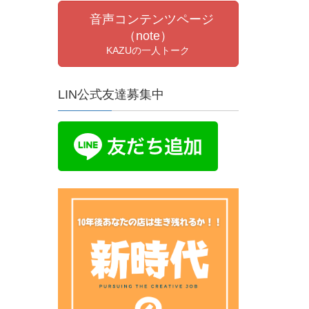
音声コンテンツページ
（note）
KAZUの一人トーク
LIN公式友達募集中