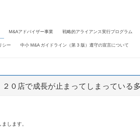
M&Aアドバイザー事業
戦略的アライアンス実行プログラム
リシー
中小 M&A ガイドライン（第 3 版）遵守の宣言について
、２０店で成長が止まってしまっている
しまします。