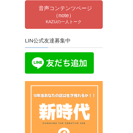
音声コンテンツページ
（note）
KAZUの一人トーク
LIN公式友達募集中