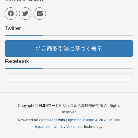
Twitter
特定商取引法に基づく表示
Facebook
Copyright © FMDIフードビジネス多店舗展開研究所 All Rights
Reserved.
Powered by
WordPress
with
Lightning Theme
&
VK All in One
Expansion Unit
by
Vektor,Inc.
technology.