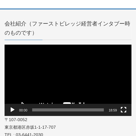
会社紹介（ファーストビレッジ経営者インタブー時
のものです）
動
画
プ
レ
ー
ヤ
ー
00:00
18:59
〒107-0052
東京都港区赤坂1-1-17-707
TEL : 03-6441-2030