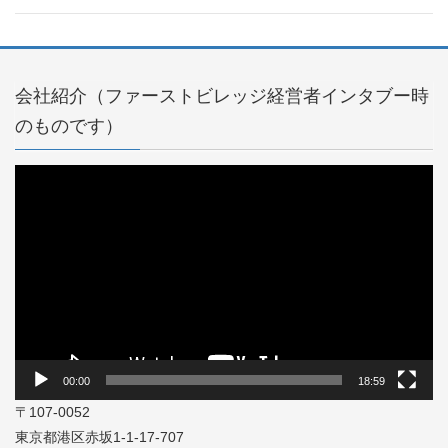
会社紹介（ファーストビレッジ経営者インタブー時
のものです）
動
画
プ
レ
ー
ヤ
ー
00:00
18:59
〒107-0052
東京都港区赤坂1-1-17-707