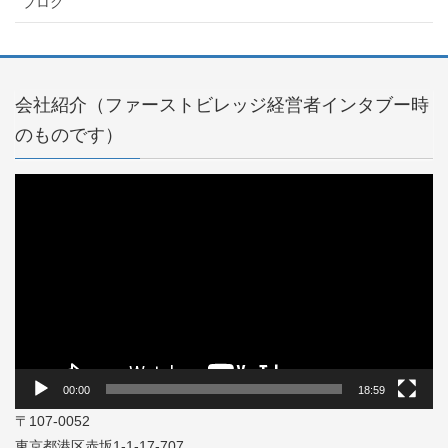
ブログ
会社紹介（ファーストビレッジ経営者インタブー時
のものです）
動
画
プ
レ
ー
ヤ
ー
00:00
18:59
〒107-0052
東京都港区赤坂1-1-17-707