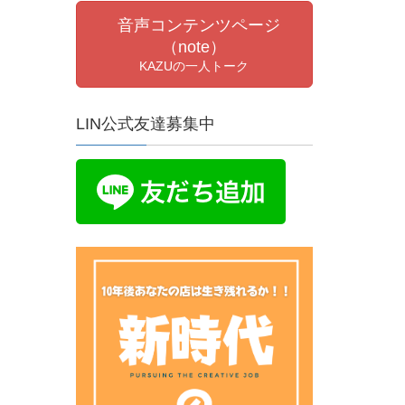
音声コンテンツページ
（note）
KAZUの一人トーク
LIN公式友達募集中