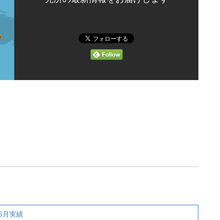
。
6月実績