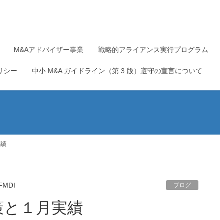
M&Aアドバイザー事業
戦略的アライアンス実行プログラム
リシー
中小 M&A ガイドライン（第 3 版）遵守の宣言について
実績
FMDI
ブログ
策と１月実績