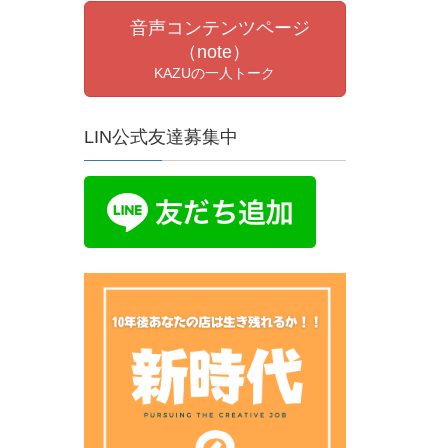
音声コンテンツページ
（note）
KAZUの一人トーク
LIN公式友達募集中